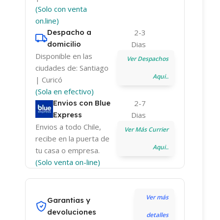
(Solo con venta
on.line)
Despacho a
2-3
domicilio
Dias
Disponible en las
Ver Despachos
ciudades de: Santiago
Aqui..
| Curicó
(Sola en efectivo)
Envios con Blue
2-7
Express
Dias
Envios a todo Chile,
Ver Más Currier
recibe en la puerta de
Aqui..
tu casa o empresa.
(Solo venta on-line)
Ver más
Garantias y
devoluciones
detalles