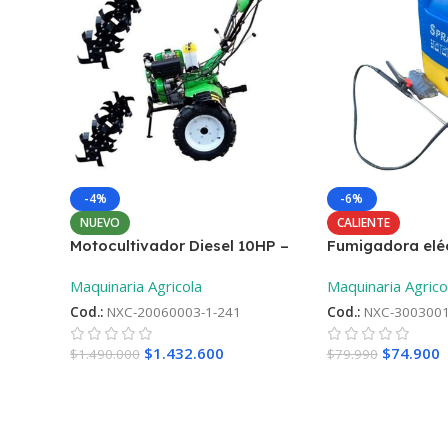
-4%
-6%
NUEVO
CALIENTE
Motocultivador Diesel 10HP –
Fumigadora eléc
Aro 12 ¡Oferta lanzamiento! +
Maquinaria Agricola
Maquinaria Agrico
2°Repueto
Cod.:
NXC-20060003-1-241
Cod.:
NXC-3003001
$
1.432.600
$
74.900
$
1.490.000
$
79.990