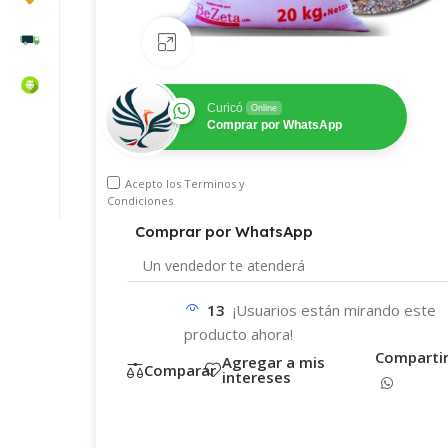
Haz clic para ampliar
Curicó
Online
Comprar por WhatsApp
WhatsApp
Teléfono
Acepto los
Terminos y
correo electrónico
Condiciones
Comprar por WhatsApp
Un vendedor te
atenderá
13
¡Usuarios están mirando este
producto ahora!
Comparti
Agregar a mis
Comparar
intereses