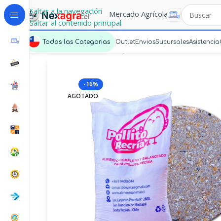
Saltar a la navegación
Mercado Agrícola
Saltar al contenido principal
Todas las Categorias
Outlet
Envios
Sucursales
Asistencia
Portada
»
Mercado Express
»
Alimento Pollito Recr
-16%
AGOTADO