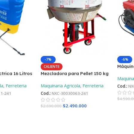
-7%
-6%
Máquina
CALIENTE
Motor D
trica 16 Litros
Mezcladora para Pellet 150 kg
Maquinar
la
,
Ferreteria
Maquinaria Agricola
,
Ferreteria
Cod.:
NX
1-241
Cod.:
NXC-30030063-241
$
4.590.
$
2.490.000
$
2.690.000