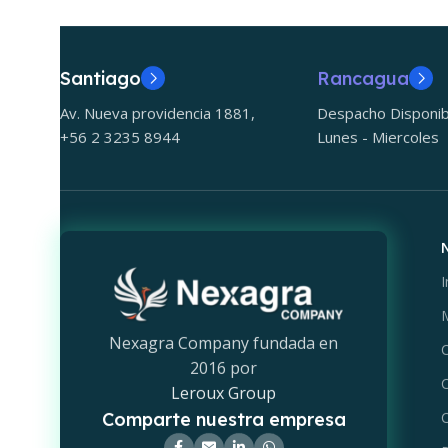
Santiago
Rancagua
Av. Nueva providencia 1881,
Despacho Disponib
+56 2 3235 8944
Lunes - Miercoles
I
M
Nexagra Company fundada en
C
2016 por
C
Leroux Group
Comparte nuestra empresa
C