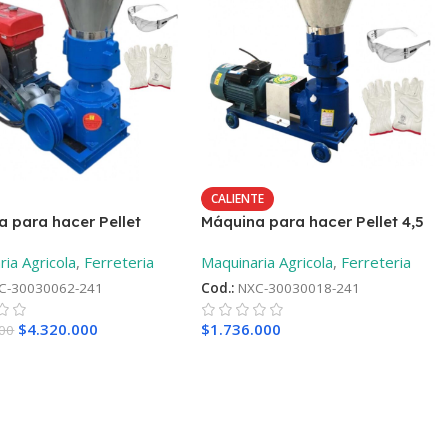
CALIENTE
 para hacer Pellet
Máquina para hacer Pellet 4,5
iesel de 23HP + ¡Regalo!
KW Monofásica + ¡Regalo!
ia Agricola
,
Ferreteria
Maquinaria Agricola
,
Ferreteria
C-30030062-241
Cod.:
NXC-30030018-241
$
4.320.000
$
1.736.000
000