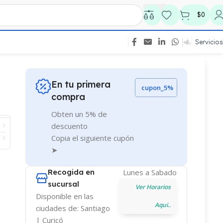
$
0
Servicios
En tu primera
cupon_5%
compra
Obten un 5% de
descuento
Copia el siguiente cupón
➤
Recogida en
Lunes a Sabado
sucursal
Ver Horarios
Disponible en las
Aqui..
ciudades de: Santiago
| Curicó