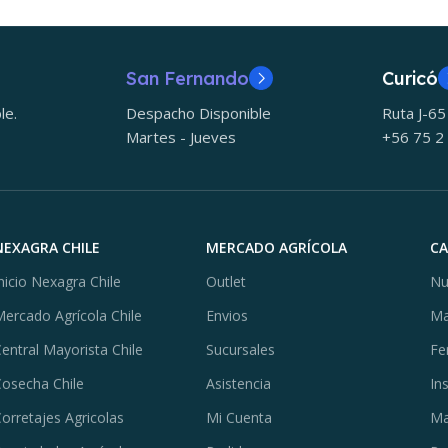
San Fernando
Curicó
le.
Despacho Disponible
Ruta J-6
Martes - Jueves
+56 75 2
NEXAGRA CHILE
MERCADO AGRÍCOLA
C
nicio Nexagra Chile
Outlet
Nu
ercado Agrícola Chile
Envios
Ma
entral Mayorista Chile
Sucursales
Fe
osecha Chile
Asistencia
In
orretajes Agricolas
Mi Cuenta
Ma