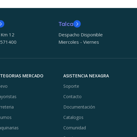
Talca
5 Km 12
Despacho Disponible
 571400
Miercoles - Viernes
ATEGORIAS MERCADO
ASISTENCIA NEXAGRA
evo
Soporte
yoristas
Contacto
rreteria
Documentación
sumos
Catalogos
quinarias
Comunidad