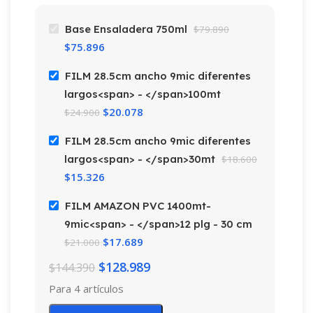
Base Ensaladera 750ml
$
79.890
$
75.896
FILM 28.5cm ancho 9mic diferentes
largos<span> - </span>100mt
$
20.078
$
24.900
FILM 28.5cm ancho 9mic diferentes
largos<span> - </span>30mt
$
18.600
$
15.326
FILM AMAZON PVC 1400mt-
9mic<span> - </span>12 plg - 30 cm
$
17.689
$
21.000
$
128.989
$
144.390
Para 4 artículos