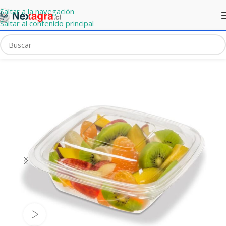
Saltar a la navegación
Saltar al contenido principal
Portada
»
Mercado Express
»
Base Ensaladera 750ml
Ver video