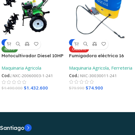
-6%
-4%
CALIENTE
NUEVO
Fumigadora eléctrica 16
Motocultivador Diesel 10HP
Litros
– Aro 12 ¡Oferta
Maquinaria Agricola
,
Ferreteria
Maquinaria Agricola
lanzamiento! + 2°Repueto
Cod.:
NXC-30030011-241
Cod.:
NXC-20060003-1-241
$
74.900
$
1.432.600
$
79.990
$
1.490.000
Santiago