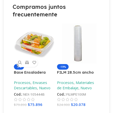
Compramos juntos
frecuentemente
-5%
-19%
-18%
Base Ensaladera
FILM 28.5cm ancho
FILM 
750ml
9mic diferentes
9mic d
Procesos
,
Envases
Procesos
,
Materiales
Proces
largos
–
100mt
largos
Descartables
,
Nuevo
de Embalaje
,
Nuevo
de Emb
Cod.:
NEX-105444B
Cod.:
FILMPE100M
Cod.:
F
$
75.896
$
20.078
$
79.890
$
24.900
$
18.60