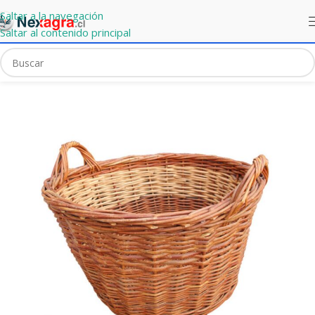
Saltar a la navegación
Saltar al contenido principal
Portada
»
Mercado Express
»
Canasto de Mimbre