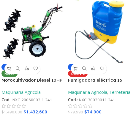
-6%
-4%
CALIENTE
NUEVO
Fumigadora eléctrica 16
Motocultivador Diesel 10HP
Litros
– Aro 12 ¡Oferta
Maquinaria Agricola
,
Ferreteria
Maquinaria Agricola
lanzamiento! + 2°Repueto
Cod.:
NXC-30030011-241
Cod.:
NXC-20060003-1-241
$
74.900
$
1.432.600
$
79.990
$
1.490.000