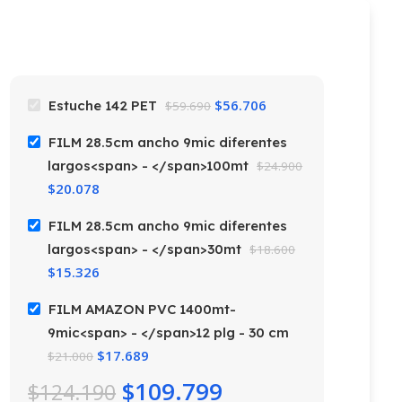
$
56.706
Estuche 142 PET
$
59.690
FILM 28.5cm ancho 9mic diferentes
largos<span> - </span>100mt
$
24.900
$
20.078
FILM 28.5cm ancho 9mic diferentes
largos<span> - </span>30mt
$
18.600
$
15.326
FILM AMAZON PVC 1400mt-
9mic<span> - </span>12 plg - 30 cm
$
17.689
$
21.000
$
109.799
$
124.190