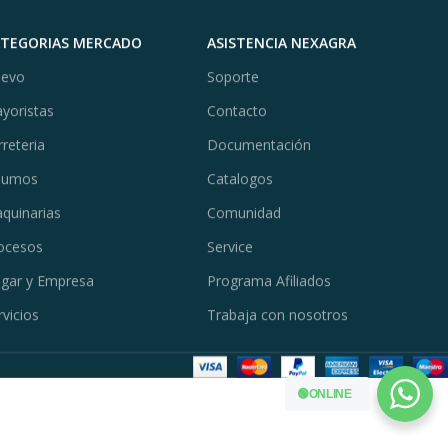
ATEGORIAS MERCADO
ASISTENCIA NEXAGRA
evo
Soporte
yoristas
Contacto
rreteria
Documentación
sumos
Catalogos
quinarias
Comunidad
ocesos
Service
gar y Empresa
Programa Afiliados
rvicios
Trabaja con nosotros
🟢ONLINE