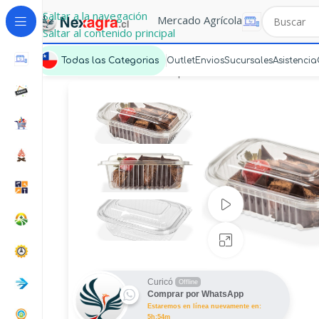
Saltar a la navegación
Mercado Agrícola
Saltar al contenido principal
Todas las Categorias
Outlet
Envios
Sucursales
Asistencia
Portada
»
Mercado Express
»
Estuche 142 PET
Ver video
Haz clic para a
Curicó
Offline
Comprar por WhatsApp
Estaremos en línea nuevamente en:
5h:54m