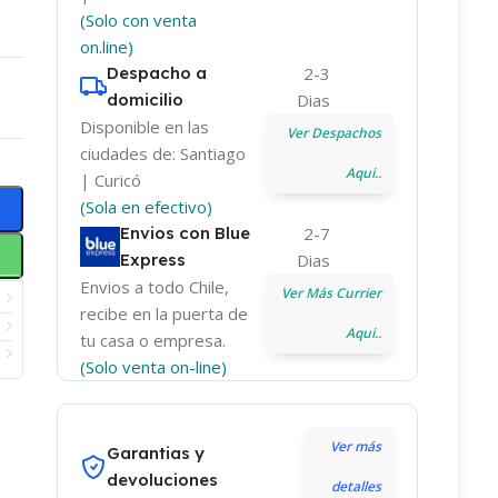
(Solo con venta
on.line)
Despacho a
2-3
domicilio
Dias
Disponible en las
Ver Despachos
ciudades de: Santiago
Aqui..
| Curicó
(Sola en efectivo)
Envios con Blue
2-7
Express
Dias
Envios a todo Chile,
Ver Más Currier
recibe en la puerta de
Aqui..
tu casa o empresa.
(Solo venta on-line)
Ver más
Garantias y
devoluciones
detalles