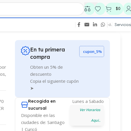
$
0
Servicios
En tu primera
cupon_5%
compra
 por
Obten un 5% de
os,
descuento
Copia el siguiente cupón
➤
70
Recogida en
Lunes a Sabado
CR
sucursal
Ver Horarios
Disponible en las
Aqui..
ciudades de: Santiago
| Curicó