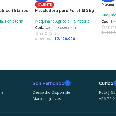
Máquina
CALIENTE
Motor D
trica 16 Litros
Mezcladora para Pellet 150 kg
Maquinar
la
,
Ferreteria
Maquinaria Agricola
,
Ferreteria
Cod.:
NX
1-241
Cod.:
NXC-30030063-241
$
4.590.
$
2.490.000
$
2.690.000
San Fernando
Curicó
le.
Despacho Disponible
Ruta J-6
Martes - Jueves
+56 75 2