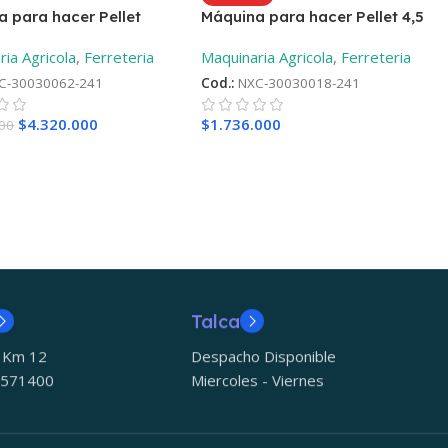
 para hacer Pellet
Máquina para hacer Pellet 4,5
iesel de 23HP + ¡Regalo!
KW Monofásica + ¡Regalo!
ia Agricola
,
Ferreteria
Maquinaria Agricola
,
Ferreteria
C-30030062-241
Cod.:
NXC-30030018-241
$
4.320.000
$
1.736.000
000
Talca
5 Km 12
Despacho Disponible
 571400
Miercoles - Viernes