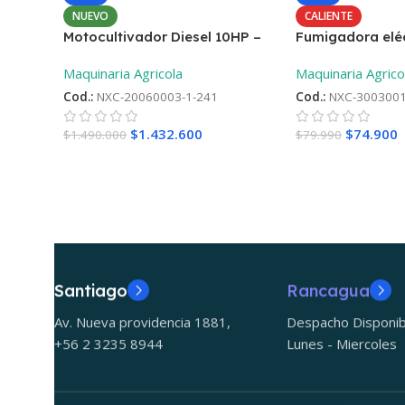
NUEVO
CALIENTE
Motocultivador Diesel 10HP –
Fumigadora eléc
Aro 12 ¡Oferta lanzamiento! +
Maquinaria Agricola
Maquinaria Agrico
2°Repueto
Cod.:
NXC-20060003-1-241
Cod.:
NXC-3003001
$
1.432.600
$
74.900
$
1.490.000
$
79.990
Santiago
Rancagua
Av. Nueva providencia 1881,
Despacho Disponib
+56 2 3235 8944
Lunes - Miercoles