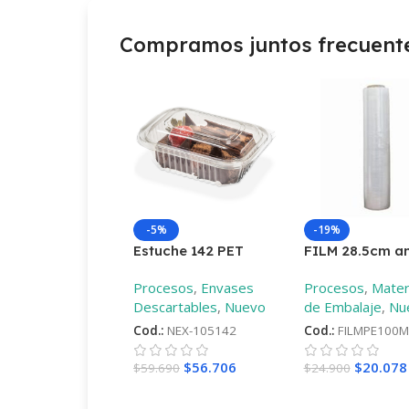
Compramos juntos frecuen
-5%
-19%
Estuche 142 PET
FILM 28.5cm a
9mic diferente
Procesos
,
Envases
Procesos
,
Mater
largos
–
100mt
Descartables
,
Nuevo
de Embalaje
,
Nu
Cod.:
NEX-105142
Cod.:
FILMPE100M
$
56.706
$
20.078
$
59.690
$
24.900