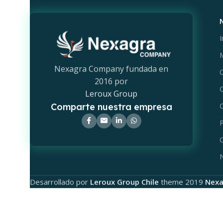
I
M
Nexagra Company fundada en
C
2016 por
C
Leroux Group
Comparte nuestra empresa
C
P
C
Desarrollado por
Leroux Group Chile
theme
2019
Nexa