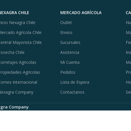
NEXAGRA CHILE
MERCADO AGRÍCOLA
C
nicio Nexagra Chile
Outlet
Nu
ercado Agrícola Chile
Envios
Ma
entral Mayorista Chile
Sucursales
Fe
osecha Chile
Asistencia
In
orretajes Agricolas
Mi Cuenta
Ma
ropiedades Agrícolas
Pedidos
Pr
omex Internacional
Lista de Espera
Ho
Nexagra Company
Contactanos
Se
gra Company
.