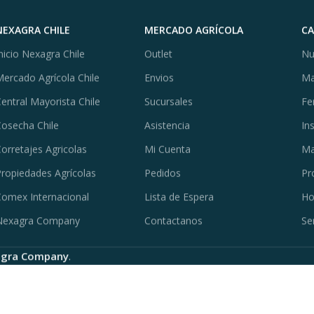
NEXAGRA CHILE
MERCADO AGRÍCOLA
C
nicio Nexagra Chile
Outlet
Nu
ercado Agrícola Chile
Envios
Ma
entral Mayorista Chile
Sucursales
Fe
osecha Chile
Asistencia
In
orretajes Agricolas
Mi Cuenta
Ma
ropiedades Agrícolas
Pedidos
Pr
omex Internacional
Lista de Espera
Ho
Nexagra Company
Contactanos
Se
gra Company
.