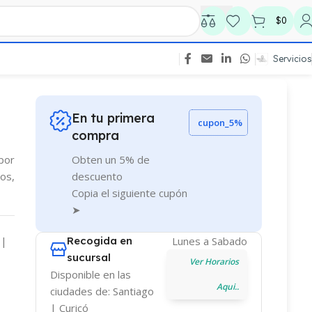
$
0
Servicios
En tu primera
cupon_5%
compra
 por
Obten un 5% de
os,
descuento
Copia el siguiente cupón
➤
 |
Recogida en
Lunes a Sabado
sucursal
Ver Horarios
Disponible en las
Aqui..
ciudades de: Santiago
| Curicó