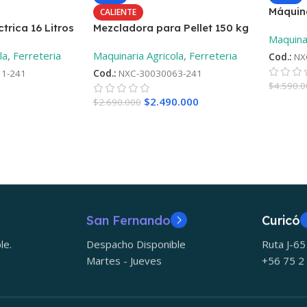
Máquina
CALIENTE
Motor D
trica 16 Litros
Mezcladora para Pellet 150 kg
Maquinar
la
,
Ferreteria
Maquinaria Agricola
,
Ferreteria
Cod.:
NX
1-241
Cod.:
NXC-30030063-241
$
4.590.
$
2.490.000
$
2.690.000
San Fernando
Curicó
le.
Despacho Disponible
Ruta J-6
Martes - Jueves
+56 75 2