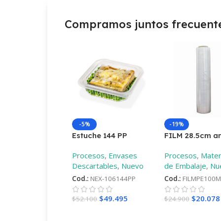
Compramos juntos frecuen
-5%
-19%
Estuche 144 PP
FILM 28.5cm a
9mic diferente
Procesos
,
Envases
Procesos
,
Mater
largos
–
100mt
Descartables
,
Nuevo
de Embalaje
,
Nu
Cod.:
NEX-106144PP
Cod.:
FILMPE100M
$
49.495
$
20.078
$
52.100
$
24.900