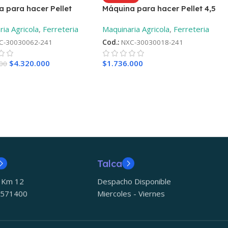
 para hacer Pellet
Máquina para hacer Pellet 4,5
iesel de 23HP + ¡Regalo!
KW Monofásica + ¡Regalo!
ia Agricola
,
Ferreteria
Maquinaria Agricola
,
Ferreteria
C-30030062-241
Cod.:
NXC-30030018-241
$
4.320.000
$
1.736.000
000
Talca
5 Km 12
Despacho Disponible
 571400
Miercoles - Viernes