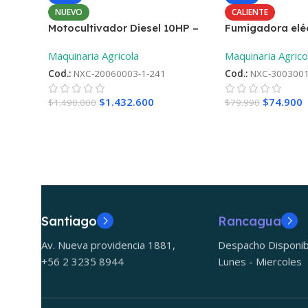
NUEVO
CALIENTE
Motocultivador Diesel 10HP –
Fumigadora eléc
Aro 12 ¡Oferta lanzamiento! +
Maquinaria Agricola
Maquinaria Agrico
2°Repueto
Cod.:
NXC-20060003-1-241
Cod.:
NXC-3003001
$
1.432.600
$
74.900
$
1.490.000
$
79.990
Santiago
Rancagua
Av. Nueva providencia 1881,
Despacho Disponib
+56 2 3235 8944
Lunes - Miercoles