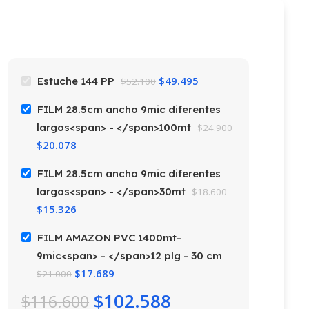
$
49.495
Estuche 144 PP
$
52.100
FILM 28.5cm ancho 9mic diferentes
largos<span> - </span>100mt
$
24.900
$
20.078
FILM 28.5cm ancho 9mic diferentes
largos<span> - </span>30mt
$
18.600
$
15.326
FILM AMAZON PVC 1400mt-
9mic<span> - </span>12 plg - 30 cm
$
17.689
$
21.000
$
102.588
$
116.600