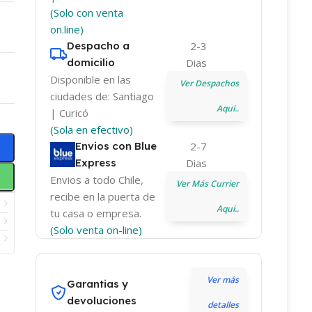
(Solo con venta
on.line)
Despacho a
2-3
domicilio
Dias
Disponible en las
Ver Despachos
ciudades de: Santiago
Aqui..
| Curicó
(Sola en efectivo)
Envios con Blue
2-7
Express
Dias
Envios a todo Chile,
Ver Más Currier
recibe en la puerta de
Aqui..
tu casa o empresa.
(Solo venta on-line)
Ver más
Garantias y
devoluciones
detalles