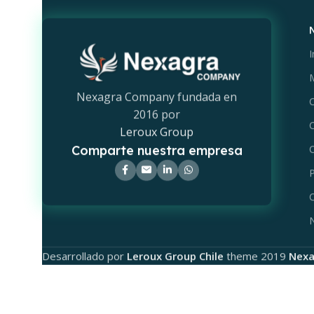
I
M
Nexagra Company fundada en
C
2016 por
C
Leroux Group
Comparte nuestra empresa
C
P
C
Desarrollado por
Leroux Group Chile
theme
2019
Nexa