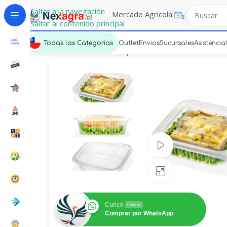
Saltar a la navegación
Mercado Agrícola
Saltar al contenido principal
Todas las Categorias
Outlet
Envios
Sucursales
Asistencia
Portada
»
Mercado Express
»
Estuche 144 PP
Ver video
Haz clic para a
Curicó
Online
Comprar por WhatsApp