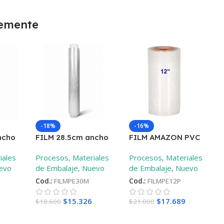
temente
-18%
-16%
ncho
FILM 28.5cm ancho
FILM AMAZON PVC
s
9mic diferentes
1400mt-9mic
–
12
iales
Procesos
,
Materiales
Procesos
,
Materiales
largos
–
30mt
plg – 30 cm
evo
de Embalaje
,
Nuevo
de Embalaje
,
Nuevo
Cod.:
FILMPE30M
Cod.:
FILMPE12P
$
15.326
$
17.689
$
18.600
$
21.000