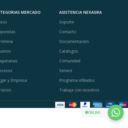
ATEGORIAS MERCADO
ASISTENCIA NEXAGRA
evo
Soporte
yoristas
Contacto
rreteria
Documentación
sumos
Catalogos
quinarias
Comunidad
ocesos
Service
gar y Empresa
Programa Afiliados
rvicios
Trabaja con nosotros
🟢ONLINE