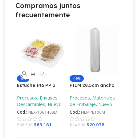
Compramos juntos
frecuentemente
-5%
-19%
-18%
Estuche 146 PP 3
FILM 28.5cm ancho
FILM 
Divisiones
9mic diferentes
9mic d
Procesos
,
Envases
Procesos
,
Materiales
Proces
largos
–
100mt
largos
Descartables
,
Nuevo
de Embalaje
,
Nuevo
de Emb
Cod.:
NEX-1061463D
Cod.:
FILMPE100M
Cod.:
F
$
65.161
$
20.078
$
68.590
$
24.900
$
18.60