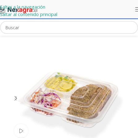
Saltar a la navegación
Saltar al contenido principal
Portada
»
Mercado Express
»
Estuche 146 PP 3 Divisiones
Ver video