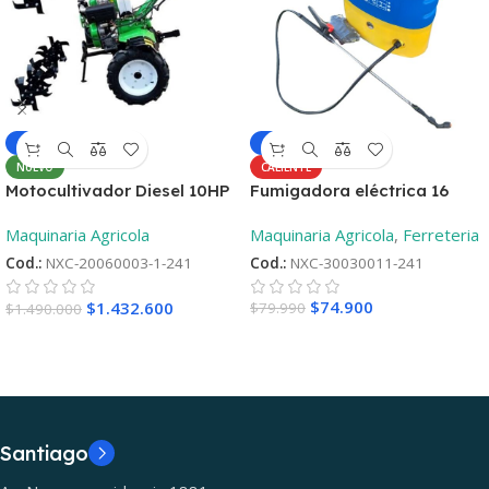
-6%
-4%
CALIENTE
NUEVO
Fumigadora eléctrica 16
Motocultivador Diesel 10HP
Litros
– Aro 12 ¡Oferta
Maquinaria Agricola
,
Ferreteria
Maquinaria Agricola
lanzamiento! + 2°Repueto
Cod.:
NXC-30030011-241
Cod.:
NXC-20060003-1-241
$
74.900
$
1.432.600
$
79.990
$
1.490.000
Santiago