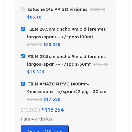
Estuche 146 PP 3 Divisiones
$
68.590
$
65.161
FILM 28.5cm ancho 9mic diferentes
largos<span> - </span>100mt
$
20.078
$
24.900
FILM 28.5cm ancho 9mic diferentes
largos<span> - </span>30mt
$
18.600
$
15.326
FILM AMAZON PVC 1400mt-
9mic<span> - </span>12 plg - 30 cm
$
17.689
$
21.000
$
118.254
$
133.090
Para 4 artículos
Agregar Al Carrito