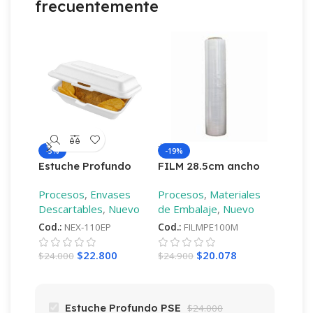
frecuentemente
-5%
-19%
-18%
Estuche Profundo
FILM 28.5cm ancho
FILM 
PSE
9mic diferentes
9mic d
Procesos
,
Envases
Procesos
,
Materiales
Proces
largos
–
100mt
largos
Descartables
,
Nuevo
de Embalaje
,
Nuevo
de Emb
Cod.:
NEX-110EP
Cod.:
FILMPE100M
Cod.:
F
$
22.800
$
20.078
$
24.000
$
24.900
$
18.60
Estuche Profundo PSE
$
24.000