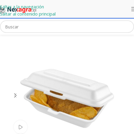
Saltar a la navegación
Saltar al contenido principal
Portada
»
Mercado Express
»
Estuche Profundo PSE
Ver video