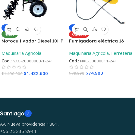
-6%
-4%
CALIENTE
NUEVO
Fumigadora eléctrica 16
Motocultivador Diesel 10HP
Litros
– Aro 12 ¡Oferta
Maquinaria Agricola
,
Ferreteria
Maquinaria Agricola
lanzamiento! + 2°Repueto
Cod.:
NXC-30030011-241
Cod.:
NXC-20060003-1-241
$
74.900
$
1.432.600
$
79.990
$
1.490.000
Santiago
Av. Nueva providencia 1881,
+56 2 3235 8944