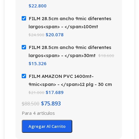
$
22.800
FILM 28.5cm ancho 9mic diferentes
largos<span> - </span>100mt
$
20.078
$
24.900
FILM 28.5cm ancho 9mic diferentes
largos<span> - </span>30mt
$
18.600
$
15.326
FILM AMAZON PVC 1400mt-
9mic<span> - </span>12 plg - 30 cm
$
17.689
$
21.000
$
75.893
$
88.500
Para 4 artículos
Agregar Al Carrito