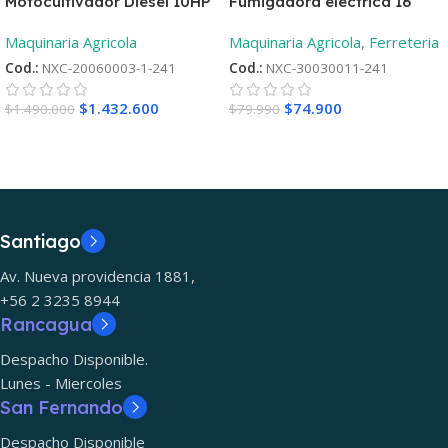
Fumigadora eléctrica 16
Motocultivador Diesel 10HP
Litros
– Aro 12 ¡Oferta
Maquinaria Agricola
,
Ferreteria
Maquinaria Agricola
lanzamiento! + 2°Repueto
Cod.:
NXC-30030011-241
Cod.:
NXC-20060003-1-241
$
74.900
$
1.432.600
$
79.990
$
1.490.000
Santiago
Av. Nueva providencia 1881,
+56 2 3235 8944
Rancagua
Despacho Disponible.
Lunes - Miercoles
San Fernando
Despacho Disponible