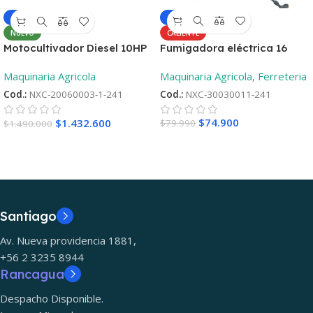
-6%
-4%
CALIENTE
NUEVO
Fumigadora eléctrica 16
Motocultivador Diesel 10HP
Litros
– Aro 12 ¡Oferta
Maquinaria Agricola
,
Ferreteria
Maquinaria Agricola
lanzamiento! + 2°Repueto
Cod.:
NXC-30030011-241
Cod.:
NXC-20060003-1-241
$
74.900
$
1.432.600
$
79.990
$
1.490.000
Santiago
Av. Nueva providencia 1881,
+56 2 3235 8944
Rancagua
Despacho Disponible.