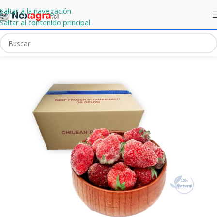
Saltar a la navegación
Saltar al contenido principal
Portada
»
Mercado Express
»
Frutillas Enteras IQF Caja 12Kg