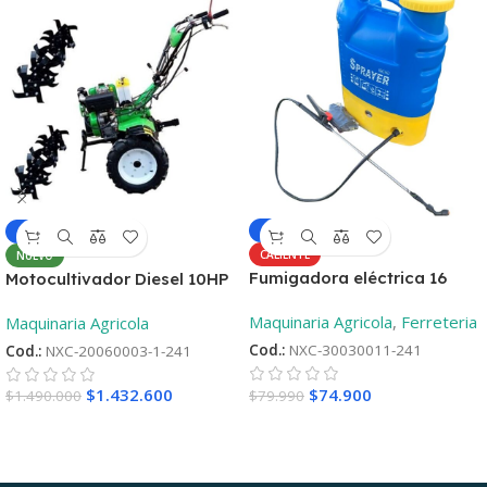
-6%
-4%
CALIENTE
NUEVO
Fumigadora eléctrica 16
Motocultivador Diesel 10HP
Litros
– Aro 12 ¡Oferta
Maquinaria Agricola
,
Ferreteria
Maquinaria Agricola
lanzamiento! + 2°Repueto
Cod.:
NXC-30030011-241
Cod.:
NXC-20060003-1-241
$
74.900
$
1.432.600
$
79.990
$
1.490.000