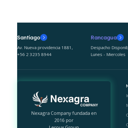
Santiago
Rancagua
Av. Nueva providencia 1881,
Despacho Disponib
+56 2 3235 8944
Lunes - Miercoles
I
M
Nexagra Company fundada en
C
2016 por
C
Leroux Group