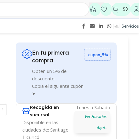
$
0
Servicios
En tu primera
cupon_5%
compra
Obten un 5% de
descuento
Copia el siguiente cupón
➤
Recogida en
Lunes a Sabado
sucursal
Ver Horarios
Disponible en las
Aqui..
ciudades de: Santiago
| Curicó