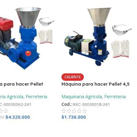
CALIENTE
 para hacer Pellet
Máquina para hacer Pellet 4,5
iesel de 23HP + ¡Regalo!
KW Monofásica + ¡Regalo!
ia Agricola
,
Ferreteria
Maquinaria Agricola
,
Ferreteria
C-30030062-241
Cod.:
NXC-30030018-241
$
4.320.000
$
1.736.000
000