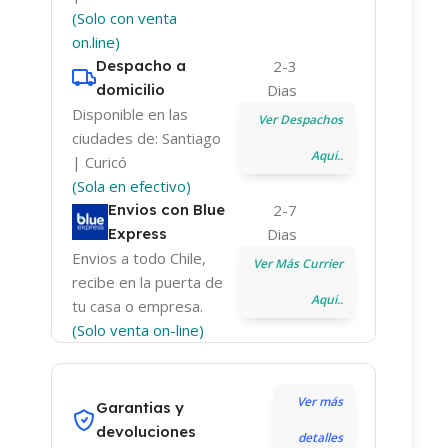
(Solo con venta
on.line)
Despacho a
2-3
domicilio
Dias
Disponible en las
Ver Despachos
ciudades de: Santiago
Aqui..
| Curicó
(Sola en efectivo)
Envios con Blue
2-7
Express
Dias
Envios a todo Chile,
Ver Más Currier
recibe en la puerta de
Aqui..
tu casa o empresa.
(Solo venta on-line)
Ver más
Garantias y
devoluciones
detalles