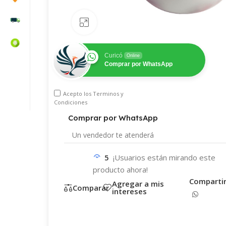
Haz clic para ampliar
Curicó
Online
Comprar por WhatsApp
WhatsApp
Teléfono
Acepto los
Terminos y
correo electrónico
Condiciones
Comprar por WhatsApp
Un vendedor te
atenderá
5
¡Usuarios están mirando este
producto ahora!
Comparti
Agregar a mis
Comparar
intereses