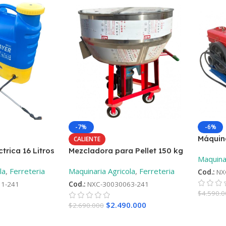
-7%
-6%
Máquina
CALIENTE
Motor D
trica 16 Litros
Mezcladora para Pellet 150 kg
Maquinar
la
,
Ferreteria
Maquinaria Agricola
,
Ferreteria
Cod.:
NX
1-241
Cod.:
NXC-30030063-241
$
4.590.
$
2.490.000
$
2.690.000