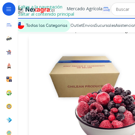
Saltar a la navegación
Mercado Agrícola
Saltar al contenido principal
Todas las Categorias
Outlet
Envios
Sucursales
Asistencia
Portada
»
Mercado Express
»
Mix Berries Congela