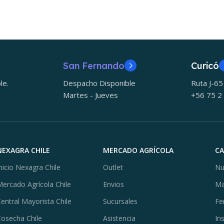
San Fernando
Curicó
le.
Despacho Disponible
Ruta J-6
Martes - Jueves
+56 75 2
NEXAGRA CHILE
MERCADO AGRÍCOLA
C
nicio Nexagra Chile
Outlet
Nu
ercado Agrícola Chile
Envios
Ma
entral Mayorista Chile
Sucursales
Fe
osecha Chile
Asistencia
In