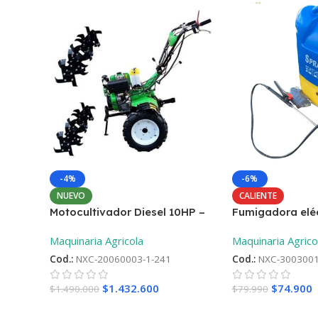
-4%
-6%
NUEVO
CALIENTE
Motocultivador Diesel 10HP –
Fumigadora eléc
Aro 12 ¡Oferta lanzamiento! +
Maquinaria Agricola
Maquinaria Agrico
2°Repueto
Cod.:
NXC-20060003-1-241
Cod.:
NXC-3003001
$
1.432.600
$
74.900
$
1.490.000
$
79.990