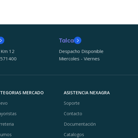
Talca
5 Km 12
Despacho Disponible
 571400
Miercoles - Viernes
ATEGORIAS MERCADO
ASISTENCIA NEXAGRA
evo
Soporte
yoristas
Contacto
rreteria
Documentación
sumos
Catalogos