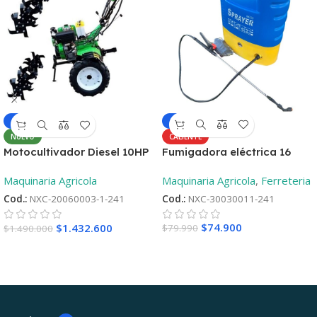
-6%
-4%
CALIENTE
NUEVO
Fumigadora eléctrica 16
Motocultivador Diesel 10HP
Litros
– Aro 12 ¡Oferta
Maquinaria Agricola
,
Ferreteria
Maquinaria Agricola
lanzamiento! + 2°Repueto
Cod.:
NXC-30030011-241
Cod.:
NXC-20060003-1-241
$
74.900
$
1.432.600
$
79.990
$
1.490.000