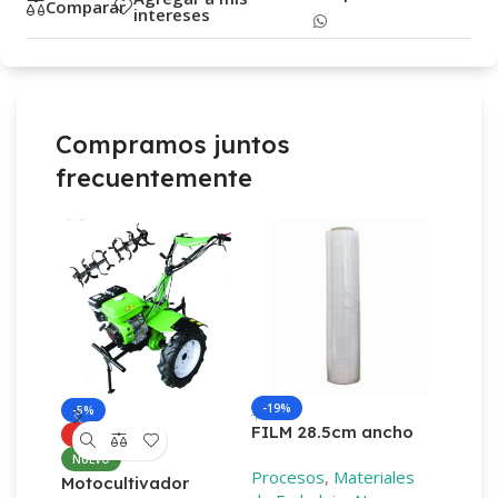
Comparar
intereses
Compramos juntos
frecuentemente
-19%
-18%
-5%
FILM 28.5cm ancho
FILM 
CALIENTE
9mic diferentes
9mic d
NUEVO
Procesos
,
Materiales
Proces
largos
–
100mt
largos
Motocultivador