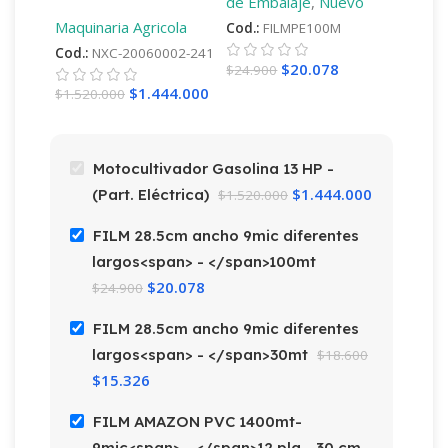
de Embalaje
,
Nuevo
de Emb
Gasolina 13 HP –
Maquinaria Agricola
(Part. Eléctrica)
Cod.:
FILMPE100M
Cod.:
F
Cod.:
NXC-20060002-241
$
20.078
$
24.900
$
18.60
$
1.444.000
$
1.520.000
Motocultivador Gasolina 13 HP -
$
1.444.000
(Part. Eléctrica)
$
1.520.000
FILM 28.5cm ancho 9mic diferentes
largos<span> - </span>100mt
$
20.078
$
24.900
FILM 28.5cm ancho 9mic diferentes
largos<span> - </span>30mt
$
18.600
$
15.326
FILM AMAZON PVC 1400mt-
9mic<span> - </span>12 plg - 30 cm