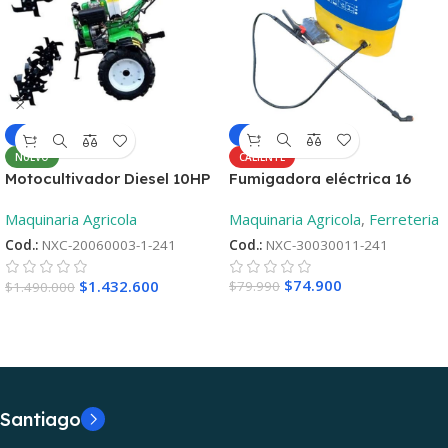
-6%
-4%
CALIENTE
NUEVO
Fumigadora eléctrica 16
Motocultivador Diesel 10HP
Litros
– Aro 12 ¡Oferta
Maquinaria Agricola
,
Ferreteria
Maquinaria Agricola
lanzamiento! + 2°Repueto
Cod.:
NXC-30030011-241
Cod.:
NXC-20060003-1-241
$
74.900
$
1.432.600
$
79.990
$
1.490.000
Santiago