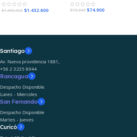
$
74.900
$
1.432.600
$
79.990
$
1.490.000
Santiago
Av. Nueva providencia 1881,
+56 2 3235 8944
Rancagua
Despacho Disponible.
Lunes - Miercoles
San Fernando
Despacho Disponible
Martes - Jueves
Curicó