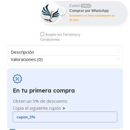
Curicó
Offline
Comprar por WhatsApp
Estaremos en línea nuevamente en:
3h:16m
Acepto los
Terminos y
Condiciones
Descripción
Valoraciones (0)
En tu primera compra
Obten un 5% de descuento
Copia el siguiente cupón ➤
cupon_5%