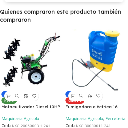
Quienes compraron este producto también
compraron
-6%
-4%
CALIENTE
NUEVO
Fumigadora eléctrica 16
Motocultivador Diesel 10HP
Litros
– Aro 12 ¡Oferta
Maquinaria Agricola
,
Ferreteria
Maquinaria Agricola
lanzamiento! + 2°Repueto
Cod.:
NXC-30030011-241
Cod.:
NXC-20060003-1-241