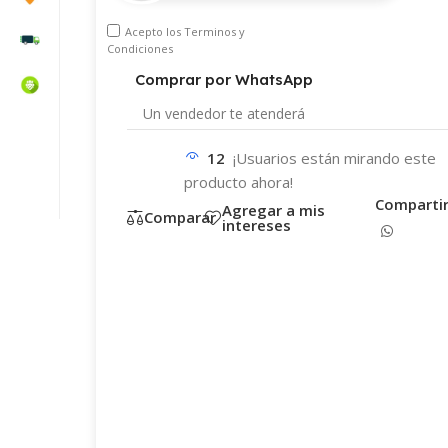
Acepto los
Terminos y
Condiciones
Comprar por WhatsApp
Un vendedor te
atenderá
8
¡Usuarios están mirando este
WhatsApp
Teléfono
producto ahora!
correo electrónico
Comparti
Agregar a mis
Comparar
intereses