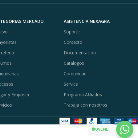
ATEGORIAS MERCADO
ASISTENCIA NEXAGRA
evo
Soporte
yoristas
Contacto
rreteria
Documentación
sumos
Catalogos
quinarias
Comunidad
ocesos
Service
gar y Empresa
Programa Afiliados
rvicios
Trabaja con nosotros
🟢ONLINE