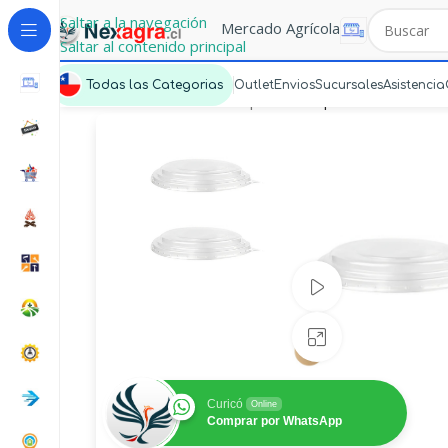
Saltar a la navegación
Mercado Agrícola
Saltar al contenido principal
Todas las Categorias
Outlet
Envios
Sucursales
Asistencia
Portada
»
Mercado Express
»
Tapa Bowl Kraft 50
Ver video
Haz clic para a
Curicó
Online
Comprar por WhatsApp