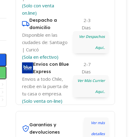
(Solo con venta
on.line)
Despacho a
2-3
domicilio
Dias
Disponible en las
Ver Despachos
ciudades de: Santiago
Aqui..
| Curicó
(Sola en efectivo)
Envios con Blue
2-7
Express
Dias
Envios a todo Chile,
Ver Más Currier
recibe en la puerta de
Aqui..
tu casa o empresa.
(Solo venta on-line)
Ver más
Garantias y
devoluciones
detalles