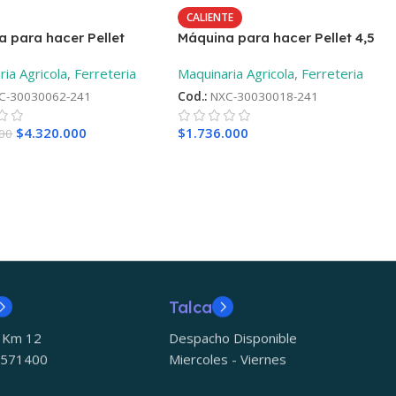
CALIENTE
 para hacer Pellet
Máquina para hacer Pellet 4,5
iesel de 23HP + ¡Regalo!
KW Monofásica + ¡Regalo!
ia Agricola
,
Ferreteria
Maquinaria Agricola
,
Ferreteria
C-30030062-241
Cod.:
NXC-30030018-241
$
4.320.000
$
1.736.000
000
Talca
5 Km 12
Despacho Disponible
 571400
Miercoles - Viernes