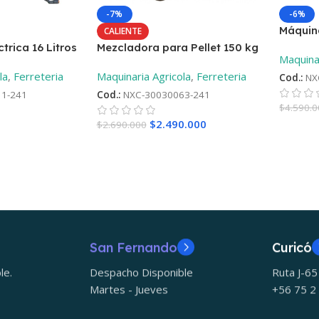
-7%
-6%
Máquina
CALIENTE
Motor D
trica 16 Litros
Mezcladora para Pellet 150 kg
Maquinar
la
,
Ferreteria
Maquinaria Agricola
,
Ferreteria
Cod.:
NX
1-241
Cod.:
NXC-30030063-241
$
4.590.
$
2.490.000
$
2.690.000
San Fernando
Curicó
le.
Despacho Disponible
Ruta J-6
Martes - Jueves
+56 75 2