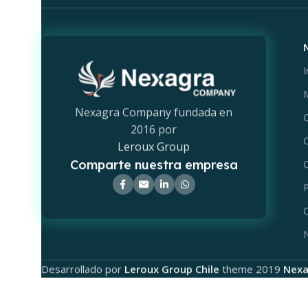
I
M
Nexagra Company fundada en
C
2016 por
C
Leroux Group
Comparte nuestra empresa
C
P
C
Desarrollado por
Leroux Group Chile
theme
2019
Nexa