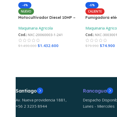
-4%
-6%
NUEVO
CALIENTE
Motocultivador Diesel 10HP –
Fumigadora eléc
Aro 12 ¡Oferta lanzamiento! +
Maquinaria Agricola
Maquinaria Agrico
2°Repueto
Cod.:
NXC-20060003-1-241
Cod.:
NXC-3003001
$
1.432.600
$
74.900
$
1.490.000
$
79.990
Santiago
Rancagua
Av. Nueva providencia 1881,
Despacho Disponib
+56 2 3235 8944
Lunes - Miercoles