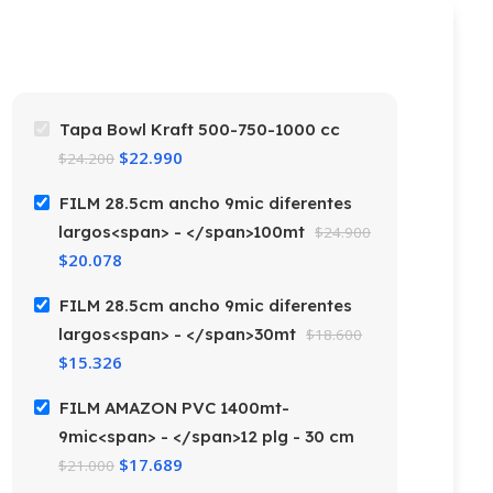
Tapa Bowl Kraft 500-750-1000 cc
$
22.990
$
24.200
FILM 28.5cm ancho 9mic diferentes
largos<span> - </span>100mt
$
24.900
$
20.078
FILM 28.5cm ancho 9mic diferentes
largos<span> - </span>30mt
$
18.600
$
15.326
FILM AMAZON PVC 1400mt-
9mic<span> - </span>12 plg - 30 cm
$
17.689
$
21.000