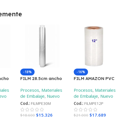
temente
-18%
-16%
ncho
FILM 28.5cm ancho
FILM AMAZON PVC
s
9mic diferentes
1400mt-9mic
–
12
iales
Procesos
,
Materiales
Procesos
,
Materiales
largos
–
30mt
plg – 30 cm
evo
de Embalaje
,
Nuevo
de Embalaje
,
Nuevo
Cod.:
FILMPE30M
Cod.:
FILMPE12P
$
15.326
$
17.689
$
18.600
$
21.000