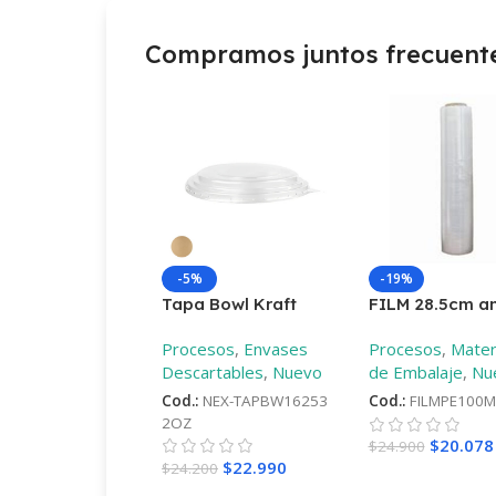
Compramos juntos frecuen
-19%
-5%
FILM 28.5cm a
Tapa Bowl Kraft
9mic diferente
500-750-1000 cc
Procesos
,
Mater
Procesos
,
Envases
largos
–
100mt
de Embalaje
,
Nu
Descartables
,
Nuevo
Cod.:
FILMPE100M
Cod.:
NEX-TAPBW16253
2OZ
$
20.078
$
24.900
$
22.990
$
24.200