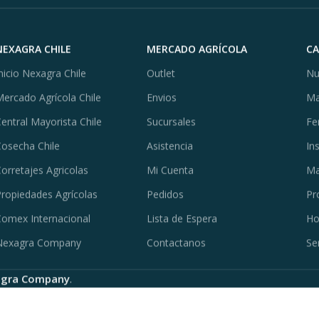
NEXAGRA CHILE
MERCADO AGRÍCOLA
C
nicio Nexagra Chile
Outlet
Nu
ercado Agrícola Chile
Envios
Ma
entral Mayorista Chile
Sucursales
Fe
osecha Chile
Asistencia
In
orretajes Agricolas
Mi Cuenta
Ma
ropiedades Agrícolas
Pedidos
Pr
omex Internacional
Lista de Espera
Ho
Nexagra Company
Contactanos
Se
gra Company
.