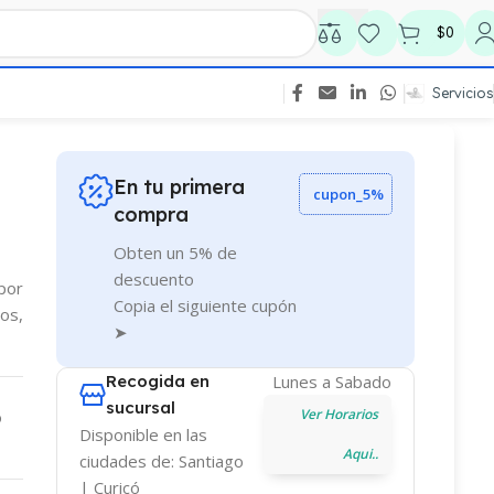
$
0
Servicios
-
En tu primera
cupon_5%
compra
Obten un 5% de
descuento
 por
Copia el siguiente cupón
os,
➤
Recogida en
Lunes a Sabado
sucursal
Ver Horarios
o
Disponible en las
Aqui..
ciudades de: Santiago
| Curicó