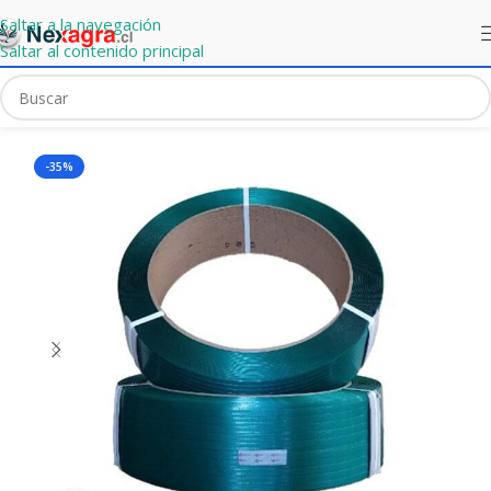
Saltar a la navegación
Saltar al contenido principal
Portada
»
Mercado Express
»
Zuncho PET Gofrado Verde 12mm
-35%