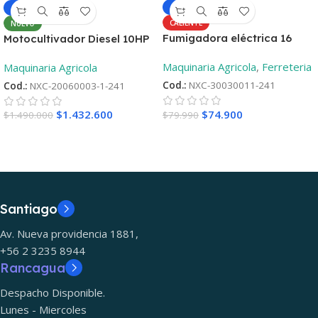
-6%
-4%
CALIENTE
NUEVO
Fumigadora eléctrica 16
Motocultivador Diesel 10HP
Litros
– Aro 12 ¡Oferta
Maquinaria Agricola
,
Ferreteria
Maquinaria Agricola
lanzamiento! + 2°Repueto
Cod.:
NXC-30030011-241
Cod.:
NXC-20060003-1-241
$
74.900
$
1.432.600
$
79.990
$
1.490.000
Santiago
Av. Nueva providencia 1881,
+56 2 3235 8944
Rancagua
Despacho Disponible.
Lunes - Miercoles